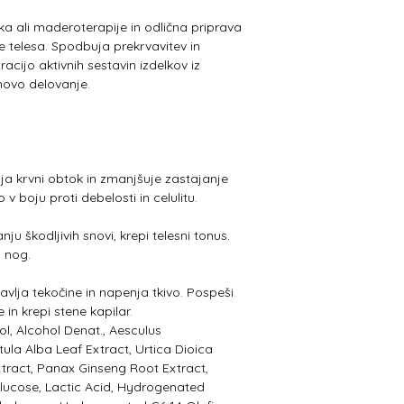
ka ali maderoterapije in odlična priprava
 telesa. Spodbuja prekrvavitev in
acijo aktivnih sestavin izdelkov iz
ihovo delovanje.
ja krvni obtok in zmanjšuje zastajanje
 v boju proti debelosti in celulitu.
ju škodljivih snovi, krepi telesni tonus.
h nog.
vlja tekočine in napenja tkivo. Pospeši
 in krepi stene kapilar.
l, Alcohol Denat., Aesculus
la Alba Leaf Extract, Urtica Dioica
xtract, Panax Ginseng Root Extract,
lucose, Lactic Acid, Hydrogenated