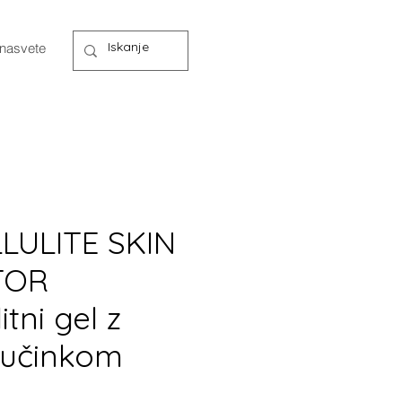
 nasvete
LULITE SKIN
TOR
itni gel z
 učinkom