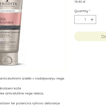
Price
19,90 €
Quantity
*
Do
nticelulitnimi izdelki v nadaljevanju nege.
abolizem kože
ke anticelulitne nege telesa,
sestavin ter potencira njihovo delovanje