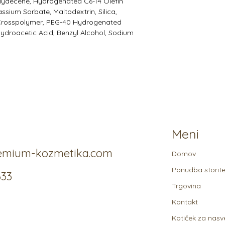
lydecene, Hydrogenated C6-14 Olefin
sium Sorbate, Maltodextrin, Silica,
 Crosspolymer, PEG-40 Hydrogenated
hydroacetic Acid, Benzyl Alcohol, Sodium
Meni
emium-kozmetika.com
Domov
Ponudba storit
633
Trgovina
Kontakt
Kotiček za nasv