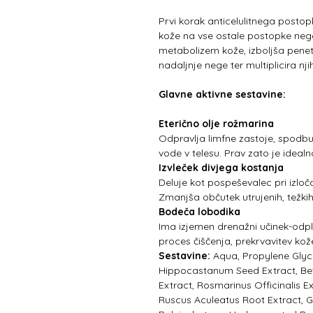
Prvi korak anticelulitnega postop
kože na vse ostale postopke nege
metabolizem kože, izboljša penetr
nadaljnje nege ter multiplicira nj
Glavne aktivne sestavine:
Eterično olje rožmarina
Odpravlja limfne zastoje, spodbu
vode v telesu. Prav zato je idealno
Izvleček divjega kostanja
Deluje kot pospeševalec pri izločan
Zmanjša občutek utrujenih, težki
Bodeča lobodika
Ima izjemen drenažni učinek-odpla
proces čiščenja, prekrvavitev kože
Sestavine:
Aqua, Propylene Glyco
Hippocastanum Seed Extract, Betu
Extract, Rosmarinus Officinalis E
Ruscus Aculeatus Root Extract, G