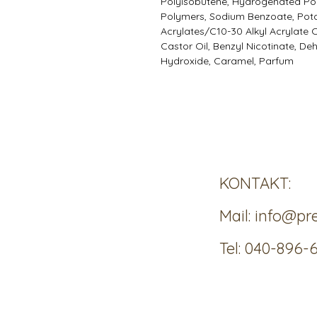
Polyisobutene, Hydrogenated Po
Polymers, Sodium Benzoate, Potas
Acrylates/C10-30 Alkyl Acrylate
Castor Oil, Benzyl Nicotinate, De
Hydroxide, Caramel, Parfum
KONTAKT:
Mail:
info@pr
Tel: 040-896-