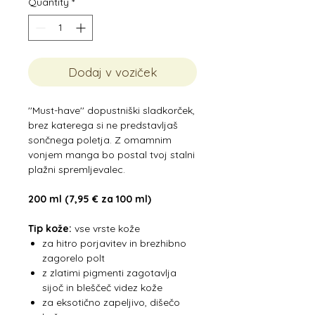
Quantity
*
Dodaj v voziček
''Must-have'' dopustniški sladkorček,
brez katerega si ne predstavljaš
sončnega poletja. Z omamnim
vonjem manga bo postal tvoj stalni
plažni spremljevalec.
200 ml (7,95 € za 100 ml)
Tip kože:
vse vrste kože
za hitro porjavitev in brezhibno
zagorelo polt
z zlatimi pigmenti zagotavlja
sijoč in bleščeč videz kože
za eksotično zapeljivo, dišečo