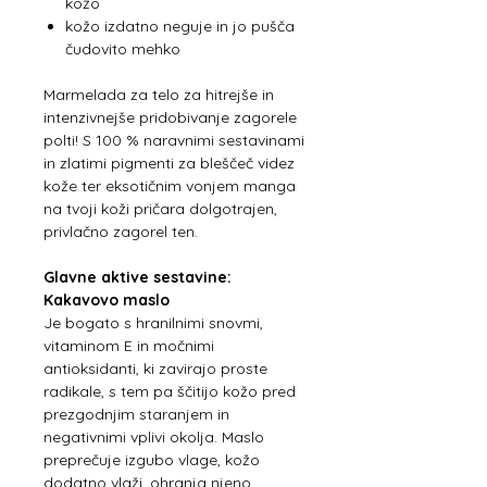
kožo
kožo izdatno neguje in jo pušča
čudovito mehko
Marmelada za telo za hitrejše in
intenzivnejše pridobivanje zagorele
polti! S 100 % naravnimi sestavinami
in zlatimi pigmenti za bleščeč videz
kože ter eksotičnim vonjem manga
na tvoji koži pričara dolgotrajen,
privlačno zagorel ten.
Glavne aktive sestavine:
Kakavovo maslo
Je bogato s hranilnimi snovmi,
vitaminom E in močnimi
antioksidanti, ki zavirajo proste
radikale, s tem pa ščitijo kožo pred
prezgodnjim staranjem in
negativnimi vplivi okolja. Maslo
preprečuje izgubo vlage, kožo
dodatno vlaži, ohranja njeno