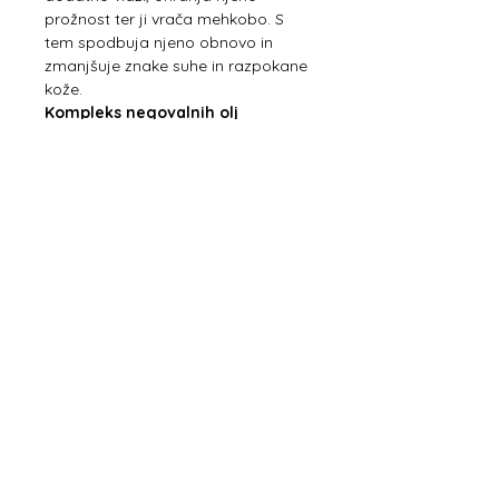
prožnost ter ji vrača mehkobo. S
tem spodbuja njeno obnovo in
zmanjšuje znake suhe in razpokane
kože.
Kompleks negovalnih olj
Sestoji iz skupka različnih olj, ki v
sinergiji oskrbijo kožo s hranilnimi
snovmi in jo intenzivno negujejo.
Sestavine
Helianthus Annuus Seed
Oil, Cocos Nucifera Oil,
Butyrospermum Parkii Butter,
Hydrogenated Rapeseed Oil,
Hydrogenated Palm Oil,
Theobroma Cacao Seed Butter,
Parfum, Persea Gratissima Oil,
Simmondsia Chinensis Seed Oil,
Beta-Carotene, Daucus Carota
Sativa Root Extract, Glycine Soja
Oil, Tocopherol, Rosmarinus
Officinalis Leaf Extract, Brassica
Campestris Seed Oil, Mica, Linalool,