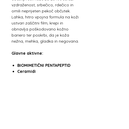
vzdraženost, srbečico, rdečico in
omili neprijeten pekoč občutek.
Lahka, hitro vpojna formula na koži
ustvari zaščitni film, krepi in
obnavlja poškodovano kožno
bariero ter poskrbi, da je koža
nežna, mehka, gladka in negovana.
Glavne aktivne:
BIOMIMETIČNI PENTAPEPTID
Ceramidi
Vitamin E
Olje belega limnanta
Glicerol
Sestavine:
Aqua, Glycerin, Stearyl
Alcohol, Cetyl Alcohol,
Caprylic/Capric Triglyceride,
Ceteareth-20, Dimethicone,
Limnanthes Alba Seed Oil,
Pentapeptide-59, Ceramide 3,