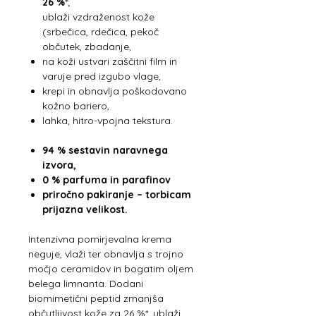
26 %
*;
ublaži vzdraženost kože
(srbečica, rdečica, pekoč
občutek, zbadanje,
na koži ustvari zaščitni film in
varuje pred izgubo vlage,
krepi in obnavlja poškodovano
kožno bariero,
lahka, hitro-vpojna tekstura.
94 % sestavin naravnega
izvora,
0 % parfuma in parafinov
priročno pakiranje – torbicam
prijazna velikost.
Intenzivna pomirjevalna krema
neguje, vlaži ter obnavlja s trojno
močjo ceramidov in bogatim oljem
belega limnanta. Dodani
biomimetični peptid zmanjša
občutljivost kože za 26 %*, ublaži