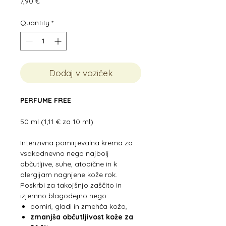
Price
7,90 €
Quantity
*
Dodaj v voziček
PERFUME FREE
50 ml (1,11 € za 10 ml)
Intenzivna pomirjevalna krema za
vsakodnevno nego najbolj
občutljive, suhe, atopične in k
alergijam nagnjene kože rok.
Poskrbi za takojšnjo zaščito in
izjemno blagodejno nego:
pomiri, gladi in zmehča kožo,
zmanjša občutljivost kože za