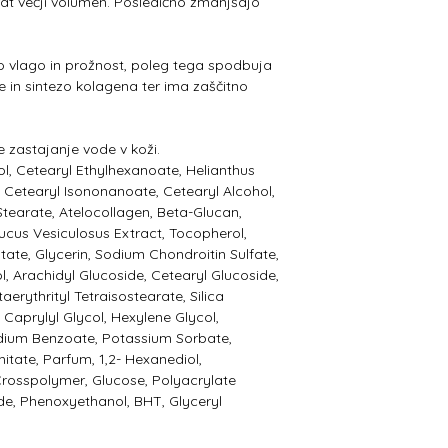
rat večji volumen. Posledično zmanjšajo
 vlago in prožnost, poleg tega spodbuja
 in sintezo kolagena ter ima zaščitno
e zastajanje vode v koži.
l, Cetearyl Ethylhexanoate, Helianthus
, Cetearyl Isononanoate, Cetearyl Alcohol,
l Stearate, Atelocollagen, Beta-Glucan,
ucus Vesiculosus Extract, Tocopherol,
tate, Glycerin, Sodium Chondroitin Sulfate,
l, Arachidyl Glucoside, Cetearyl Glucoside,
aerythrityl Tetraisostearate, Silica
, Caprylyl Glycol, Hexylene Glycol,
odium Benzoate, Potassium Sorbate,
mitate, Parfum, 1,2- Hexanediol,
Crosspolymer, Glucose, Polyacrylate
e, Phenoxyethanol, BHT, Glyceryl