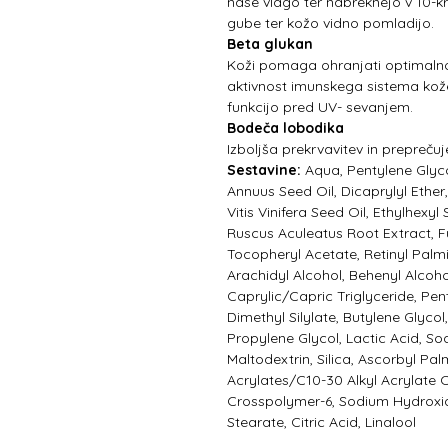
nase vlago ter nabreknejo v 10-k
gube ter kožo vidno pomladijo.
Beta glukan
Koži pomaga ohranjati optimalno
aktivnost imunskega sistema kože
funkcijo pred UV- sevanjem.
Bodeča lobodika
Izboljša prekrvavitev in preprečuj
Sestavine:
Aqua, Pentylene Glyco
Annuus Seed Oil, Dicaprylyl Ether
Vitis Vinifera Seed Oil, Ethylhexy
Ruscus Aculeatus Root Extract, F
Tocopheryl Acetate, Retinyl Palmi
Arachidyl Alcohol, Behenyl Alcoho
Caprylic/Capric Triglyceride, Pent
Dimethyl Silylate, Butylene Glycol
Propylene Glycol, Lactic Acid, S
Maltodextrin, Silica, Ascorbyl Pal
Acrylates/C10-30 Alkyl Acrylate 
Crosspolymer-6, Sodium Hydroxid
Stearate, Citric Acid, Linalool