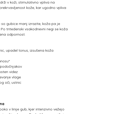
drži v koži, stimulativno vpliva na
prekrvavljenost kože, kar ugodno vpliva
so gubice manj izrazite, koža pa je
 Po tritedenski vsakodnevni negi se koža
njena odpornost.
nic, upadel tonus, izsušena koža
anosu*
 podočnjakov
osten videz
evanje vlage
g oči, ustnic
ena
o v linije gub, kjer intenzivno vežejo