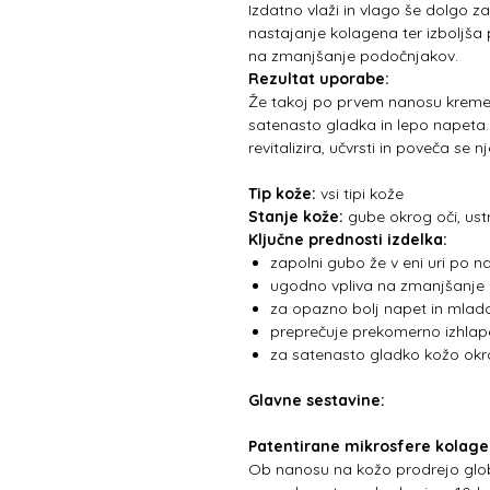
Izdatno vlaži in vlago še dolgo za
nastajanje kolagena ter izboljša 
na zmanjšanje podočnjakov.
Rezultat uporabe:
Že takoj po prvem nanosu kreme 
satenasto gladka in lepo napeta.
revitalizira, učvrsti in poveča se 
Tip kože:
vsi tipi kože
Stanje kože:
gube okrog oči, ust
Ključne prednosti izdelka:
zapolni gubo že v eni uri po n
ugodno vpliva na zmanjšanje
za opazno bolj napet in mlad
preprečuje prekomerno izhlap
za satenasto gladko kožo okro
Glavne sestavine:
Patentirane mikrosfere kolag
Ob nanosu na kožo prodrejo globok