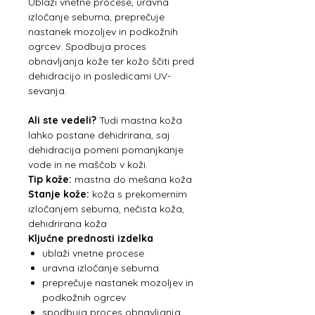
Ublaži vnetne procese, uravna
izločanje sebuma, preprečuje
nastanek mozoljev in podkožnih
ogrcev. Spodbuja proces
obnavljanja kože ter kožo ščiti pred
dehidracijo in posledicami UV-
sevanja.
Ali ste vedeli?
Tudi mastna koža
lahko postane dehidrirana, saj
dehidracija pomeni pomanjkanje
vode in ne maščob v koži.
Tip kože:
mastna do mešana koža
Stanje kože:
koža s prekomernim
izločanjem sebuma, nečista koža,
dehidrirana koža
Ključne prednosti izdelka
ublaži vnetne procese
uravna izločanje sebuma
preprečuje nastanek mozoljev in
podkožnih ogrcev
spodbuja proces obnavljanja