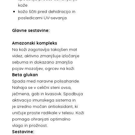
kože
kožo ščiti pred dehidracijo in
posledicami UV-sevanja.
Glavne sestavine:
Amazonski kompleks
Na koži zagotavlja takojšen mat
videz, aktivno zmanjšuje izločanje
sebuma in dokazano zmanjša
pojav mozoljev, ogrcev na koži.
Beta glukan
Spada med naravne polisaharide.
Nahaja se v celični steni ovsa,
ječmena, gob in kvasovk. Spodbuja
aktivacijo imunskega sistema in
je izredno močan antioksidant, ki
uničuje proste radikale v telesu. Koži
pomaga ohranjati optimalno
vlago in prožnost.
Sestavine: