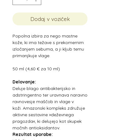
Dodaj v voziček
Popolna izbira za nego mastne
kože, ki ima težave s prekomernim
izločanjem sebuma, a ji kljub temu
primanjkuje vlage.
50 ml (4,60 € za 10 ml)
Delovanje:
Deluje blago antibakterijsko in
adstringentno ter uravnava naravno
ravnovesje maščob in vlage v
koži. Amazonski kompleks združuje
aktivne sestavine »deževnega
pragozda«, ki delujejo kot skupek
močnih antioksidantov.
Rezultat uporabe: