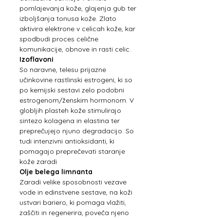
pomlajevanja kože, glajenja gub ter
izboljšanja tonusa kože. Zlato
aktivira elektrone v celicah kože, kar
spodbudi proces celične
komunikacije, obnove in rasti celic.
Izoflavoni
So naravne, telesu prijazne
učinkovine rastlinski estrogeni, ki so
po kemijski sestavi zelo podobni
estrogenom/ženskim hormonom. V
globljih plasteh kože stimulirajo
sintezo kolagena in elastina ter
preprečujejo njuno degradacijo. So
tudi intenzivni antioksidanti, ki
pomagajo preprečevati staranje
kože zaradi
Olje belega limnanta
Zaradi velike sposobnosti vezave
vode in edinstvene sestave, na koži
ustvari bariero, ki pomaga vlažiti,
zaščiti in regenerira, poveča njeno