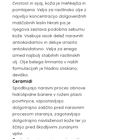
čvrstost in sijaj, koža je mehkejša in
pomlajena. Velja za rastlinsko olje z
najvišjo koncentracijo dolgoverižnih
maščobnih kislin hkrati pa je
njegova sestava podobna sebumu
kože. Vsebuje visok delež naravnih
antioksidantov in deluje izrazito
antioksidativno. Velja za enega
izmed najbolj stabilnih rastlinskih
olj. Olje belega limnanta v naših
formulacijah je hladno stiskano,
deviško.
Ceramidi
Spodbujajo naravni proces obnove
hidrolipidne bariere v roženi plasti
povrhnjice, vzpostavljajo
dolgotrajno zaščito pred naravnim
procesom staranja, zagotavljajo
dolgotrajno navlaženost kože ter jo
ščitijo pred škodljivimi zunanjimi
vplivi.