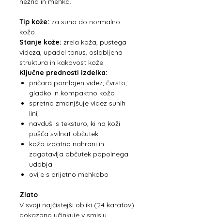
nežna in mehka.
Tip kože:
za suho do normalno
kožo
Stanje kože:
zrela koža, pustega
videza, upadel tonus, oslabljena
struktura in kakovost kože
Ključne prednosti izdelka:
pričara pomlajen videz; čvrsto,
gladko in kompaktno kožo
spretno zmanjšuje videz suhih
linij
navduši s teksturo, ki na koži
pušča svilnat občutek
kožo izdatno nahrani in
zagotavlja občutek popolnega
udobja
ovije s prijetno mehkobo
Zlato
V svoji najčistejši obliki (24 karatov)
dokazano učinkuje v smislu