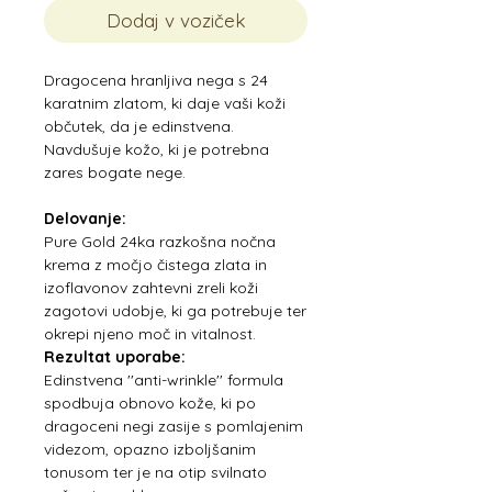
Dodaj v voziček
Dragocena hranljiva nega s 24
karatnim zlatom, ki daje vaši koži
občutek, da je edinstvena.
Navdušuje kožo, ki je potrebna
zares bogate nege.
Delovanje:
Pure Gold 24ka razkošna nočna
krema z močjo čistega zlata in
izoflavonov zahtevni zreli koži
zagotovi udobje, ki ga potrebuje ter
okrepi njeno moč in vitalnost.
Rezultat uporabe:
Edinstvena ''anti-wrinkle'' formula
spodbuja obnovo kože, ki po
dragoceni negi zasije s pomlajenim
videzom, opazno izboljšanim
tonusom ter je na otip svilnato