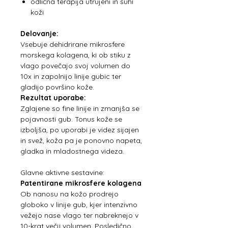
odlična terapija utrujeni in suhi
koži
Delovanje:
Vsebuje dehidrirane mikrosfere
morskega kolagena, ki ob stiku z
vlago povečajo svoj volumen do
10x in zapolnijo linije gubic ter
gladijo površino kože.
Rezultat uporabe:
Zglajene so fine linije in zmanjša se
pojavnosti gub. Tonus kože se
izboljša, po uporabi je videz sijajen
in svež, koža pa je ponovno napeta,
gladka in mladostnega videza.
Glavne aktivne sestavine:
Patentirane mikrosfere kolagena
Ob nanosu na kožo prodrejo
globoko v linije gub, kjer intenzivno
vežejo nase vlago ter nabreknejo v
10-krat večji volumen. Posledično