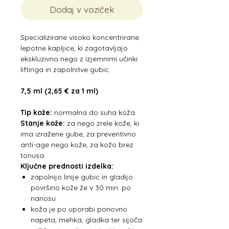
Dodaj v voziček
Specializirane visoko koncentrirane
lepotne kapljice, ki zagotavljajo
ekskluzivno nego z izjemnimi učinki
liftinga in zapolnitve gubic.
7,5 ml (2,65 € za 1 ml)
Tip kože:
normalna do suha koža
Stanje kože:
za nego zrele kože, ki
ima izražene gube, za preventivno
anti-age nego kože, za kožo brez
tonusa.
Ključne prednosti izdelka:
zapolnijo linije gubic in gladijo
površino kože že v 30 min. po
nanosu
koža je po uporabi ponovno
napeta, mehka, gladka ter sijoča