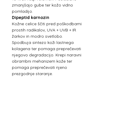
zmanjšajo gube ter kožo vidno
pomladijo.
Dipeptid karnozin
Kožne celice ščiti pred poškodbami
prostih radikalov, UVA + UVB + IR
žarkov in modro svetlobo.
Spodbuja sintezo koži lastnega
kolagena ter pomaga preprečevati
njegovo degradacijo. Krepi naravni
obrambni mehanizem kože ter
pomaga preprečevati njeno
prezgodnje staranje.
Sestavine:
Aqua, Cetearyl
Ethylhexanoate, Pentaerythrityl
Tetraisostearate, Silica Dimethyl
Silylate, Butylene Glycol, Sodium
Chondroitin Sulfate, Atelocollagen,
Helianthus Annuus Seed Oil,
Sorbitan Stearate, Polysorbate 60,
Maltitol, Pentylene Glycol,
Dipropylene Glycol, Glycerin,