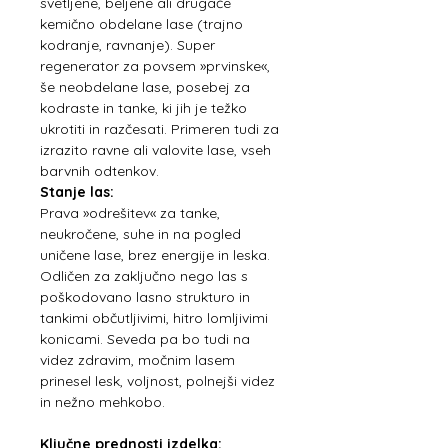
svetljene, beljene ali drugače
kemično obdelane lase (trajno
kodranje, ravnanje). Super
regenerator za povsem »prvinske«,
še neobdelane lase, posebej za
kodraste in tanke, ki jih je težko
ukrotiti in razčesati. Primeren tudi za
izrazito ravne ali valovite lase, vseh
barvnih odtenkov.
Stanje las:
Prava »odrešitev« za tanke,
neukročene, suhe in na pogled
uničene lase, brez energije in leska.
Odličen za zaključno nego las s
poškodovano lasno strukturo in
tankimi občutljivimi, hitro lomljivimi
konicami. Seveda pa bo tudi na
videz zdravim, močnim lasem
prinesel lesk, voljnost, polnejši videz
in nežno mehkobo.
Ključne prednosti izdelka: