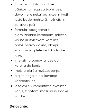
Enostavna, hitra, nadvse
učinkovita nega za tvoje lase,
dovolj je le nekaj potiskov in tvoji
lasje bodo mehkejši, nežnejši in
zdravo sijoči,
formula, obogatena s
hidroliziranim keratinom, mlečno
kislino in izvlečkom kamilice,
obloži vsako vlakno, okrepi,
zgladi in razplete še tako tanke
lase,
intenzivno obnavlja lase od
korena do konic,
močno olajša razčesavanje,
olajša nego in oblikovanje
kodrastih las,
lase ovije v romantične cvetlične
vonje, z notami mošusa in sladke
vanilje.
Delovanje: