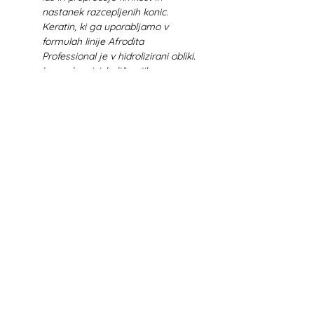
nastanek razcepljenih konic.
Keratin, ki ga uporabljamo v
formulah linije Afrodita
Professional je v hidrolizirani obliki.
Lase okrepi, izboljša njihovo
elastičnost in jih tako obvaruje
pred lomljenjem, kot tudi
poškodbami, ki nastajajo kot
posledica termične obdelave
(feniranje, likanje, kodranje).
Izvleček KAMILICE
Ta čudovita, priljubljena domača
zdravilna rastlina v formulaciji
svilenega regeneratorja deluje
izjemno blagodejno na lasišče in
lase. S svojim pomirjevalnim
delovanjem umirja razdraženost
lasišča in izrazito pripomore k
izboljšanemu lesku in naravnemu
sijaju las.