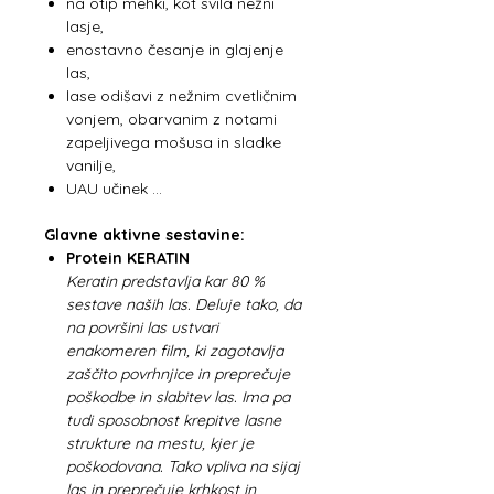
na otip mehki, kot svila nežni
lasje,
enostavno česanje in glajenje
las,
lase odišavi z nežnim cvetličnim
vonjem, obarvanim z notami
zapeljivega mošusa in sladke
vanilje,
UAU učinek …
Glavne aktivne sestavine:
Protein KERATIN
Keratin predstavlja kar 80 %
sestave naših las. Deluje tako, da
na površini las ustvari
enakomeren film, ki zagotavlja
zaščito povrhnjice in preprečuje
poškodbe in slabitev las. Ima pa
tudi sposobnost krepitve lasne
strukture na mestu, kjer je
poškodovana. Tako vpliva na sijaj
las in preprečuje krhkost in