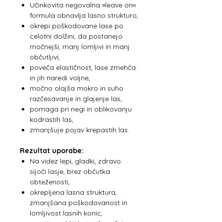
Učinkovita negovalna »leave on«
formula obnavlja lasno strukturo,
okrepi poškodovane lase po
celotni dolžini, da postanejo
močnejši, manj lomljivi in manj
občutljivi,
poveča elastičnost, lase zmehča
in jih naredi voljne,
močno olajša mokro in suho
razčesavanje in glajenje las,
pomaga pri negi in oblikovanju
kodrastih las,
zmanjšuje pojav krepastih las.
Rezultat uporabe:
Na videz lepi, gladki, zdravo
sijoči lasje, brez občutka
obteženosti,
okrepljena lasna struktura,
zmanjšana poškodovanost in
lomljivost lasnih konic,