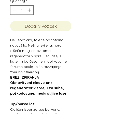
Quantity
*
Dodaj v voziček
Hej lepotička, tole te bo totalno
navdušilo. Nežna, svilena, noro
dišeča meglica oziroma
regenerator v spreju za lase, s
katerim bo česanje in oblikovanje
frizurce odslej le še razvajanje.
Your hair therapy
BREZ IZPIRANJA
Obnovitveni »leave on«
regenerator v spreju za suhe,
poškodovane, neukrotljive lase
Tip/barva las:
Odličen izbor za vse barvane,