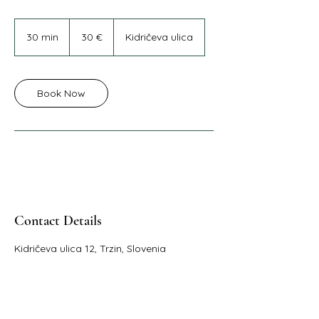
30
evrov
30 min
3
30 €
Kidričeva ulica
0
m
i
n
Book Now
Contact Details
Kidričeva ulica 12, Trzin, Slovenia